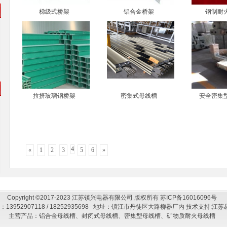
梯级式桥架
铝合金桥架
钢制耐
拉挤玻璃钢桥架
密集式母线槽
安全密集
，
4
«
1
2
3
5
6
»
，
Copyright ©2017-2023 江苏镇兴电器有限公司 版权所有
苏ICP备16016096号
：13952907118 / 18252935698 地址：镇江市丹徒区大路柳器厂内 技术支持:
江苏
主营产品：铝合金母线槽、封闭式母线槽、密集型母线槽、矿物质耐火母线槽