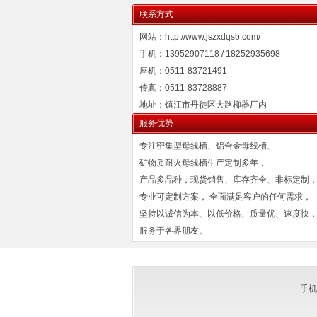
联系方式
网站：http://www.jszxdqsb.com/
手机：13952907118 / 18252935698
座机：0511-83721491
传真：0511-83728887
地址：镇江市丹徒区大路柳器厂内
服务优势
专注密集型母线槽、铝合金母线槽、
矿物质耐火母线槽生产定制多年，
产品多品种，现货销售、库存齐全、非标定制
专业可定制方案， 全面满足客户的任何需求，
坚持以诚信为本、以低价格、质量优、速度快
服务于各界朋友。
手机