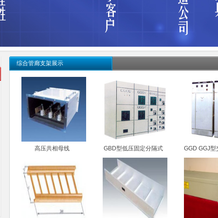
综合管廊支架展示
高压共相母线
GBD型低压固定分隔式
GGD GGJ
开关柜
电