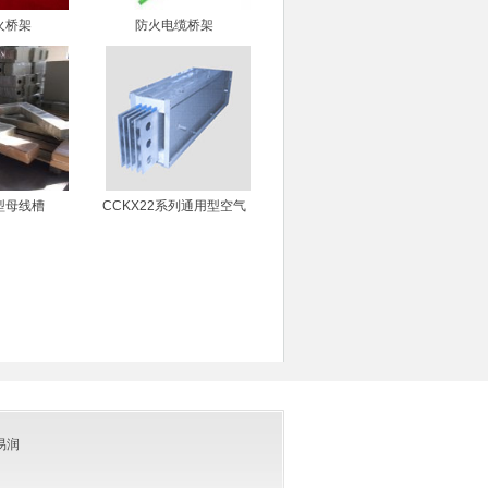
火桥架
防火电缆桥架
型母线槽
CCKX22系列通用型空气
绝缘
易润