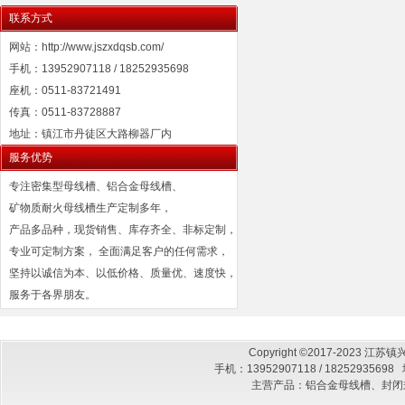
联系方式
网站：http://www.jszxdqsb.com/
手机：13952907118 / 18252935698
座机：0511-83721491
传真：0511-83728887
地址：镇江市丹徒区大路柳器厂内
服务优势
专注密集型母线槽、铝合金母线槽、
矿物质耐火母线槽生产定制多年，
产品多品种，现货销售、库存齐全、非标定制，
专业可定制方案， 全面满足客户的任何需求，
坚持以诚信为本、以低价格、质量优、速度快，
服务于各界朋友。
Copyright ©2017-2023
手机：13952907118 / 182529
主营产品：铝合金母线槽、封闭