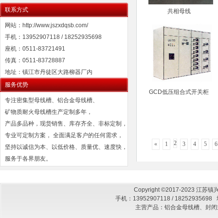
联系方式
共相母线
网站：http://www.jszxdqsb.com/
手机：13952907118 / 18252935698
座机：0511-83721491
传真：0511-83728887
地址：镇江市丹徒区大路柳器厂内
服务优势
GCD低压组合式开关柜
专注密集型母线槽、铝合金母线槽、
矿物质耐火母线槽生产定制多年，
产品多品种，现货销售、库存齐全、非标定制，
专业可定制方案， 全面满足客户的任何需求，
2
«
1
3
4
5
6
坚持以诚信为本、以低价格、质量优、速度快，
服务于各界朋友。
Copyright ©2017-2023
手机：13952907118 / 182529
主营产品：铝合金母线槽、封闭