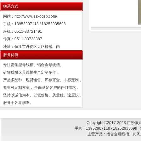
联系方式
网站：http://www.jszxdqsb.com/
手机：13952907118 / 18252935698
座机：0511-83721491
传真：0511-83728887
地址：镇江市丹徒区大路柳器厂内
服务优势
专注密集型母线槽、铝合金母线槽、
矿物质耐火母线槽生产定制多年，
产品多品种，现货销售、库存齐全、非标定制，
专业可定制方案， 全面满足客户的任何需求，
坚持以诚信为本、以低价格、质量优、速度快，
服务于各界朋友。
Copyright ©2017-2023
手机：13952907118 / 182529
主营产品：铝合金母线槽、封闭