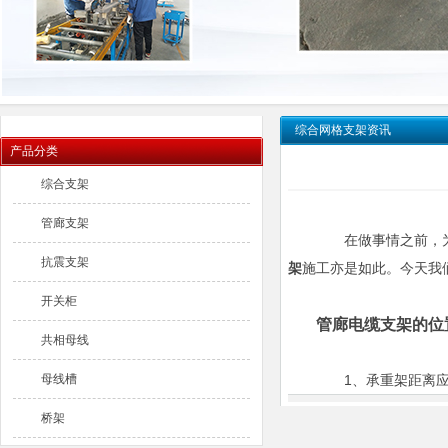
综合网格支架资讯
产品分类
综合支架
管廊支架
在做事情之前，为
抗震支架
架
施工亦是如此。今天我
开关柜
管廊电缆支架的位
共相母线
母线槽
1、承重架距离应不
桥架