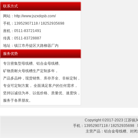
联系方式
网站：http://www.jszxdqsb.com/
手机：13952907118 / 18252935698
座机：0511-83721491
传真：0511-83728887
地址：镇江市丹徒区大路柳器厂内
服务优势
专注密集型母线槽、铝合金母线槽、
矿物质耐火母线槽生产定制多年，
产品多品种，现货销售、库存齐全、非标定制，
专业可定制方案， 全面满足客户的任何需求，
坚持以诚信为本、以低价格、质量优、速度快，
服务于各界朋友。
Copyright ©2017-2023
手机：13952907118 / 182529
主营产品：铝合金母线槽、封闭