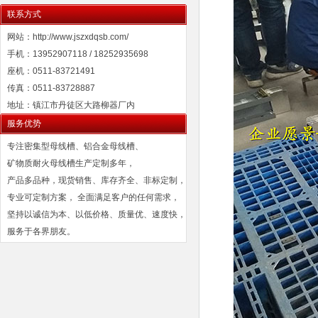
联系方式
网站：http://www.jszxdqsb.com/
手机：13952907118 / 18252935698
座机：0511-83721491
传真：0511-83728887
地址：镇江市丹徒区大路柳器厂内
服务优势
专注密集型母线槽、铝合金母线槽、
矿物质耐火母线槽生产定制多年，
产品多品种，现货销售、库存齐全、非标定制，
专业可定制方案， 全面满足客户的任何需求，
坚持以诚信为本、以低价格、质量优、速度快，
服务于各界朋友。