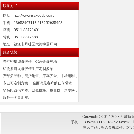
联系方式
网站：http://www.jszxdqsb.com/
手机：13952907118 / 18252935698
座机：0511-83721491
传真：0511-83728887
地址：镇江市丹徒区大路柳器厂内
服务优势
专注密集型母线槽、铝合金母线槽、
矿物质耐火母线槽生产定制多年，
产品多品种，现货销售、库存齐全、非标定制，
专业可定制方案， 全面满足客户的任何需求，
坚持以诚信为本、以低价格、质量优、速度快，
服务于各界朋友。
Copyright ©2017-2023
手机：13952907118 / 182529
主营产品：铝合金母线槽、封闭