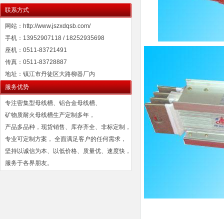
联系方式
网站：http://www.jszxdqsb.com/
手机：13952907118 / 18252935698
座机：0511-83721491
传真：0511-83728887
地址：镇江市丹徒区大路柳器厂内
服务优势
专注密集型母线槽、铝合金母线槽、
矿物质耐火母线槽生产定制多年，
产品多品种，现货销售、库存齐全、非标定制，
专业可定制方案， 全面满足客户的任何需求，
坚持以诚信为本、以低价格、质量优、速度快，
服务于各界朋友。