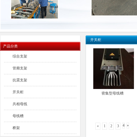
开关柜
产品分类
综合支架
管廊支架
抗震支架
开关柜
密集型母线槽
共相母线
母线槽
4
»
«
1
2
3
桥架