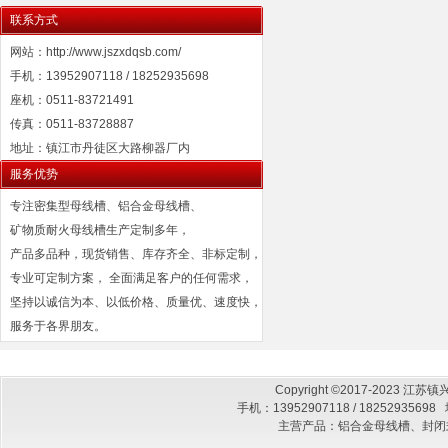
联系方式
网站：http://www.jszxdqsb.com/
手机：13952907118 / 18252935698
座机：0511-83721491
传真：0511-83728887
地址：镇江市丹徒区大路柳器厂内
服务优势
专注密集型母线槽、铝合金母线槽、
矿物质耐火母线槽生产定制多年，
产品多品种，现货销售、库存齐全、非标定制，
专业可定制方案， 全面满足客户的任何需求，
坚持以诚信为本、以低价格、质量优、速度快，
服务于各界朋友。
Copyright ©2017-2023
手机：13952907118 / 182529
主营产品：铝合金母线槽、封闭