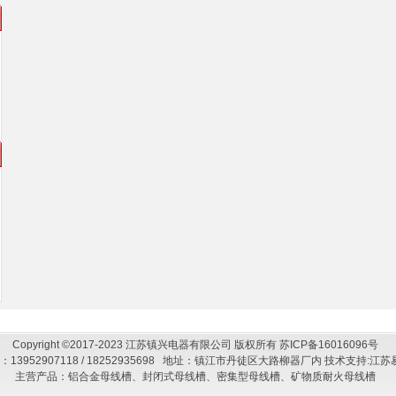
，
，
Copyright ©2017-2023 江苏镇兴电器有限公司 版权所有
苏ICP备16016096号
：13952907118 / 18252935698 地址：镇江市丹徒区大路柳器厂内 技术支持:
江苏
主营产品：铝合金母线槽、封闭式母线槽、密集型母线槽、矿物质耐火母线槽