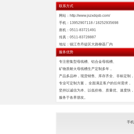
联系方式
网站：http://www.jszxdqsb.com/
手机：13952907118 / 18252935698
座机：0511-83721491
传真：0511-83728887
地址：镇江市丹徒区大路柳器厂内
服务优势
专注密集型母线槽、铝合金母线槽、
矿物质耐火母线槽生产定制多年，
产品多品种，现货销售、库存齐全、非标定制
专业可定制方案， 全面满足客户的任何需求，
坚持以诚信为本、以低价格、质量优、速度快
服务于各界朋友。
手机