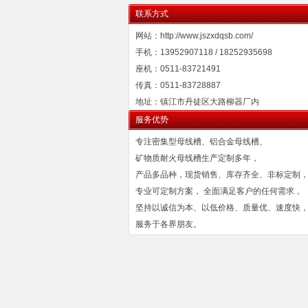
联系方式
网站：http://www.jszxdqsb.com/
手机：13952907118 / 18252935698
座机：0511-83721491
传真：0511-83728887
地址：镇江市丹徒区大路柳器厂内
服务优势
专注密集型母线槽、铝合金母线槽、
矿物质耐火母线槽生产定制多年，
产品多品种，现货销售、库存齐全、非标定制
专业可定制方案， 全面满足客户的任何需求，
坚持以诚信为本、以低价格、质量优、速度快
服务于各界朋友。